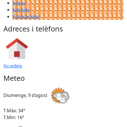
Avisos
Notícies
Publicacions
Adreces i telèfons
Accedeix
Meteo
Diumenge, 9 d’agost
D
T.Màx: 34°
T
T.Min: 16°
T