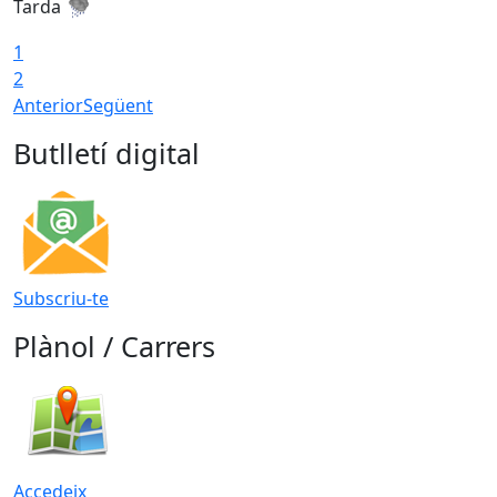
Tarda
T
1
2
Anterior
Següent
Butlletí digital
Subscriu-te
Plànol / Carrers
Accedeix