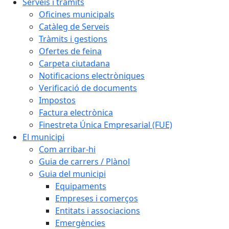
Serveis i tràmits
Oficines municipals
Catàleg de Serveis
Tràmits i gestions
Ofertes de feina
Carpeta ciutadana
Notificacions electròniques
Verificació de documents
Impostos
Factura electrònica
Finestreta Única Empresarial (FUE)
El municipi
Com arribar-hi
Guia de carrers / Plànol
Guia del municipi
Equipaments
Empreses i comerços
Entitats i associacions
Emergències