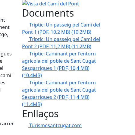
Vista del Camí del Pont
Documents
ant
Tríptic: Un passeig pel Camí del
lment
Pont 1 (PDF, 10,2 MB)
(10.2MB)
tge,
Tríptic: Un passeig pel Camí del
Pont 2 (PDF, 11,2 MB)
(11.2MB)
Tríptic: Caminant per l'entorn
rigues
agrícola del poble de Sant Cugat
de
Sesgarrigues 1 (PDF, 10,4 MB)
el
(10.4MB)
 camí i
Tríptic: Caminant per l'entorn
des
agrícola del poble de Sant Cugat
l
Sesgarrigues 2 (PDF, 11,4 MB)
(11.4MB)
Enllaços
a
 carrer
Turismesantcugat.com