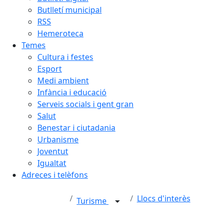
Butlletí municipal
RSS
Hemeroteca
Temes
Cultura i festes
Esport
Medi ambient
Infància i educació
Serveis socials i gent gran
Salut
Benestar i ciutadania
Urbanisme
Joventut
Igualtat
Adreces i telèfons
Llocs d'interès
Turisme