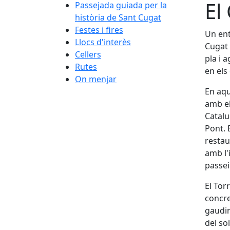
El
Passejada guiada per la
història de Sant Cugat
Festes i fires
Un ent
Llocs d'interès
Cugat 
Cellers
pla i 
Rutes
en els
On menjar
En aqu
amb el
Catalu
Pont. 
restau
amb l'
passeig
El Tor
concre
gaudir
del so