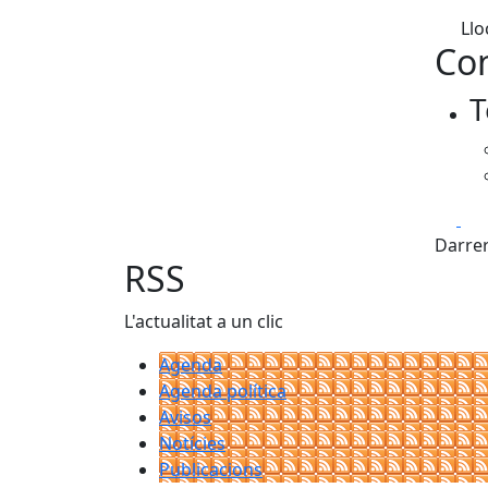
Llo
Con
T
Fa
Darrer
RSS
L'actualitat a un clic
Agenda
Agenda política
Avisos
Notícies
Publicacions