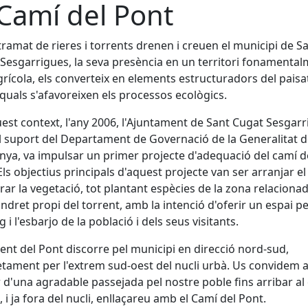
 Camí del Pont
ramat de rieres i torrents drenen i creuen el municipi de S
Sesgarrigues, la seva presència en un territori fonamenta
agrícola, els converteix en elements estructuradors del paisa
 quals s'afavoreixen els processos ecològics.
est context, l'any 2006, l'Ajuntament de Sant Cugat Sesgar
 suport del Departament de Governació de la Generalitat 
nya, va impulsar un primer projecte d'adequació del camí d
Els objectius principals d'aquest projecte van ser arranjar el
rar la vegetació, tot plantant espècies de la zona relaciona
indret propi del torrent, amb la intenció d'oferir un espai pe
 i l'esbarjo de la població i dels seus visitants.
rent del Pont discorre pel municipi en direcció nord-sud,
tament per l'extrem sud-oest del nucli urbà. Us convidem 
 d'una agradable passejada pel nostre poble fins arribar al
l, i ja fora del nucli, enllaçareu amb el Camí del Pont.