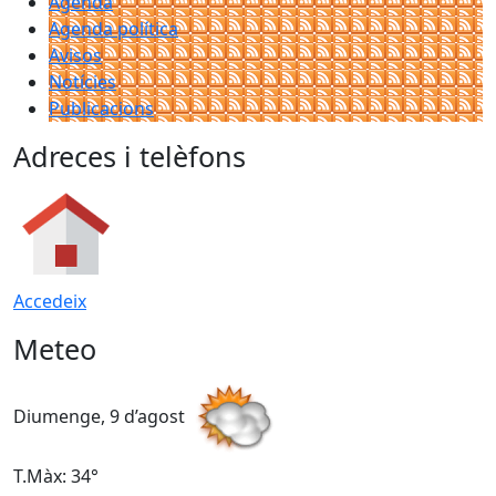
Agenda
Agenda política
Avisos
Notícies
Publicacions
Adreces i telèfons
Accedeix
Meteo
Diumenge, 9 d’agost
D
T.Màx: 34°
T