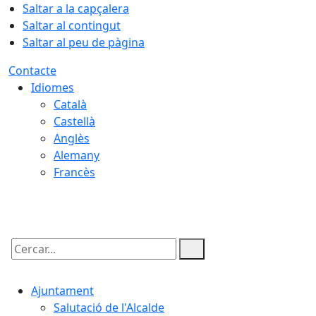
Saltar a la capçalera
Saltar al contingut
Saltar al peu de pàgina
Contacte
Idiomes
Català
Castellà
Anglès
Alemany
Francès
09.08.2026 | 00:56
Cercar:
Ajuntament
Salutació de l'Alcalde