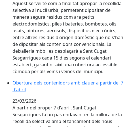
Aquest servei té com a finalitat apropar la recollida
selectiva al nucli urbà, permetent dipositar de
manera segura residus com ara petits
electrodomèstics, piles i bateries, bombetes, olis
usats, pintures, aerosols, dispositius electrònics,
entre altres residus d'origen domèstic que no s'han
de dipositar als contenidors convencionals. La
deixalleria mòbil es desplaçarà a Sant Cugat
Sesgarrigues cada 15 dies segons el calendari
establert, garantint així una cobertura accessible i
còmoda per als veïns i veïnes del municipi.
Obertura dels contenidors amb clauer a partir del 7 d'
Obertura dels contenidors amb clauer a partir del 7
d'abril
23/03/2026
A partir del proper 7 d'abril, Sant Cugat
Sesgarrigues fa un pas endavant en la millora de la
recollida selectiva amb el tancament dels nous