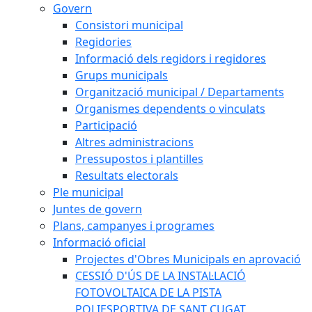
Govern
Consistori municipal
Regidories
Informació dels regidors i regidores
Grups municipals
Organització municipal / Departaments
Organismes dependents o vinculats
Participació
Altres administracions
Pressupostos i plantilles
Resultats electorals
Ple municipal
Juntes de govern
Plans, campanyes i programes
Informació oficial
Projectes d'Obres Municipals en aprovació
CESSIÓ D'ÚS DE LA INSTAL·LACIÓ
FOTOVOLTAICA DE LA PISTA
POLIESPORTIVA DE SANT CUGAT