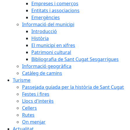
Empreses i comerços
Entitats i associacions
Emergències
Informació del municipi
Introducció
Història
El municipi en xifres
Patrimoni cultural
Bibliografia de Sant Cugat Sesgarrigues
Informació geogràfica
Catàleg de camins
Turisme
Passejada guiada per la història de Sant Cugat
Festes i fires
Llocs d'interès
Cellers
Rutes
On menjar
Actualitat