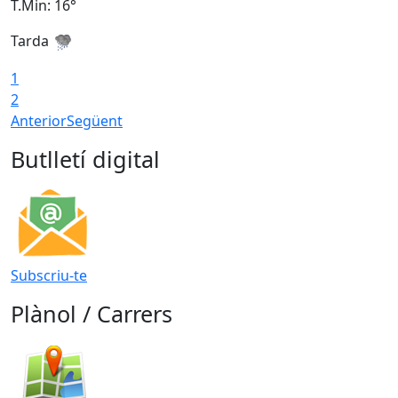
T.Min: 16°
T
Tarda
T
1
2
Anterior
Següent
Butlletí digital
Subscriu-te
Plànol / Carrers