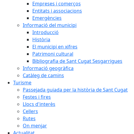
Empreses i comerços
Entitats i associacions
Emergències
Informació del municipi
Introducció
Història
El municipi en xifres
Patrimoni cultural
Bibliografia de Sant Cugat Sesgarrigues
Informació geogràfica
Catàleg de camins
Turisme
Passejada guiada per la història de Sant Cugat
Festes i fires
Llocs d'interès
Cellers
Rutes
On menjar
Actualitat