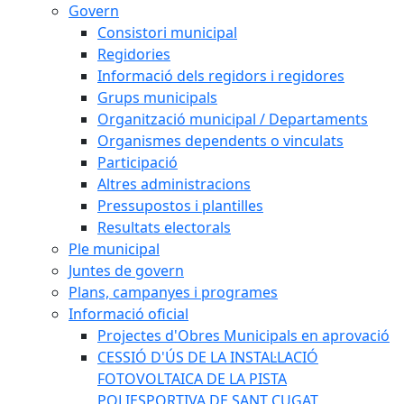
Govern
Consistori municipal
Regidories
Informació dels regidors i regidores
Grups municipals
Organització municipal / Departaments
Organismes dependents o vinculats
Participació
Altres administracions
Pressupostos i plantilles
Resultats electorals
Ple municipal
Juntes de govern
Plans, campanyes i programes
Informació oficial
Projectes d'Obres Municipals en aprovació
CESSIÓ D'ÚS DE LA INSTAL·LACIÓ
FOTOVOLTAICA DE LA PISTA
POLIESPORTIVA DE SANT CUGAT