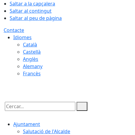
Saltar a la capçalera
Saltar al contingut
Saltar al peu de pàgina
Contacte
Idiomes
Català
Castellà
Anglès
Alemany
Francès
08.08.2026 | 15:56
Cercar:
Ajuntament
Salutació de l'Alcalde