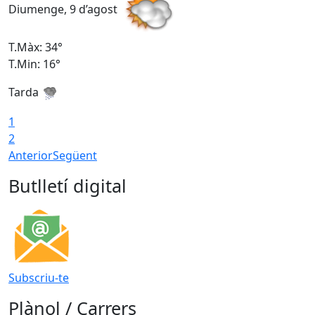
Diumenge, 9 d’agost
D
T.Màx: 34°
T
T.Min: 16°
T
Tarda
T
1
2
Anterior
Següent
Butlletí digital
Subscriu-te
Plànol / Carrers