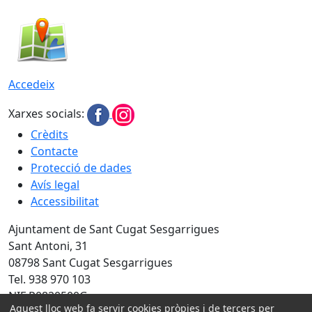
Accedeix
Xarxes socials:
Crèdits
Contacte
Protecció de dades
Avís legal
Accessibilitat
Ajuntament de Sant Cugat Sesgarrigues
Sant Antoni, 31
08798 Sant Cugat Sesgarrigues
Tel. 938 970 103
NIF P0820500G
Aquest lloc web fa servir cookies pròpies i de tercers per