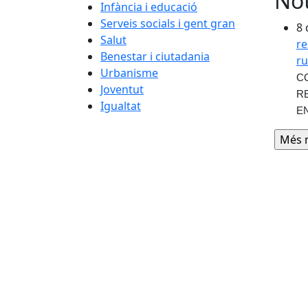
Not
Infància i educació
Serveis socials i gent gran
8 
Salut
re
Benestar i ciutadania
ru
Urbanisme
C
Joventut
R
Igualtat
E