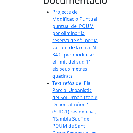
Documentació
Projecte de
Modificació Puntual
puntual del POUM
per eliminar la
reserva de sòl per la
variant de la ctra. N-
340 i per modificar
el límit del sud 11 i
els seus metres
quadrats
Text refós del Pla
Parcial Urbanístic
del Sòl Urbanitzable
Delimitat núm. 1
(SUD-1) residencial,
“Rambla Sud” del
POUM de Sant