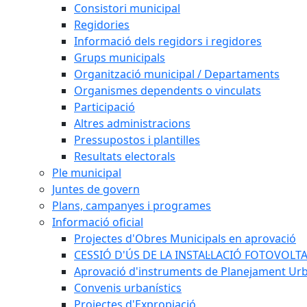
Consistori municipal
Regidories
Informació dels regidors i regidores
Grups municipals
Organització municipal / Departaments
Organismes dependents o vinculats
Participació
Altres administracions
Pressupostos i plantilles
Resultats electorals
Ple municipal
Juntes de govern
Plans, campanyes i programes
Informació oficial
Projectes d'Obres Municipals en aprovació
CESSIÓ D'ÚS DE LA INSTAL·LACIÓ FOTOVOLT
Aprovació d'instruments de Planejament Urb
Convenis urbanístics
Projectes d'Expropiació