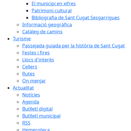
El municipi en xifres
Patrimoni cultural
Bibliografia de Sant Cugat Sesgarrigues
Informació geogràfica
Catàleg de camins
Turisme
Passejada guiada per la història de Sant Cugat
Festes i fires
Llocs d'interès
Cellers
Rutes
On menjar
Actualitat
Notícies
Agenda
Butlletí digital
Butlletí municipal
RSS
Hemeroteca