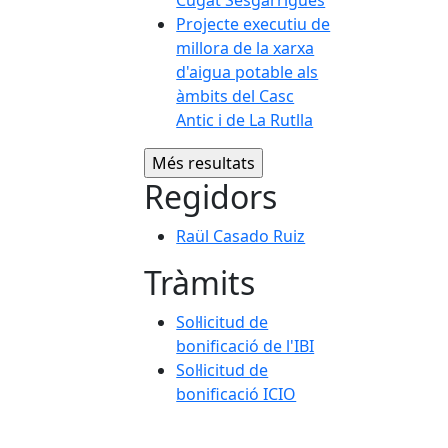
Cugat Sesgarrigues
Projecte executiu de
millora de la xarxa
d'aigua potable als
àmbits del Casc
Antic i de La Rutlla
Regidors
Raül Casado Ruiz
Tràmits
Sol·licitud de
bonificació de l'IBI
Sol·licitud de
bonificació ICIO