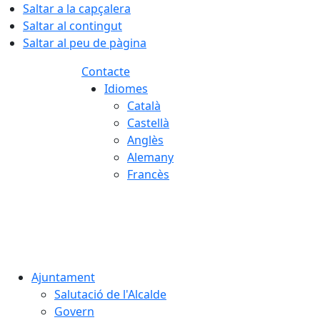
Saltar a la capçalera
Saltar al contingut
Saltar al peu de pàgina
Contacte
Idiomes
Català
Castellà
Anglès
Alemany
Francès
07.08.2026 | 05:29
Ajuntament
Salutació de l'Alcalde
Govern