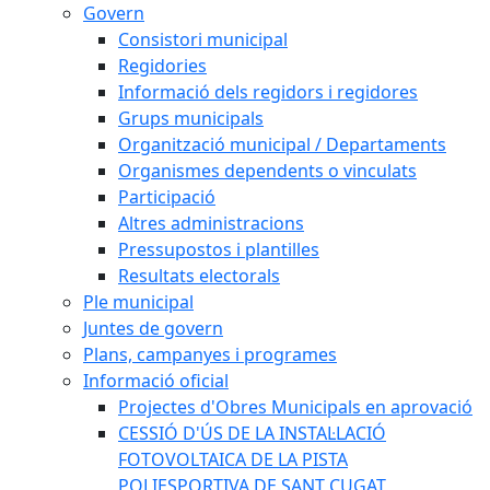
Govern
Consistori municipal
Regidories
Informació dels regidors i regidores
Grups municipals
Organització municipal / Departaments
Organismes dependents o vinculats
Participació
Altres administracions
Pressupostos i plantilles
Resultats electorals
Ple municipal
Juntes de govern
Plans, campanyes i programes
Informació oficial
Projectes d'Obres Municipals en aprovació
CESSIÓ D'ÚS DE LA INSTAL·LACIÓ
FOTOVOLTAICA DE LA PISTA
POLIESPORTIVA DE SANT CUGAT