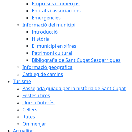
Empreses i comerços
Entitats i associacions
Emergències
Informació del municipi
Introducció
Història
El municipi en xifres
Patrimoni cultural
Bibliografia de Sant Cugat Sesgarrigues
Informació geogràfica
Catàleg de camins
Turisme
Passejada guiada per la història de Sant Cugat
Festes i fires
Llocs d'interès
Cellers
Rutes
On menjar
Actualitat