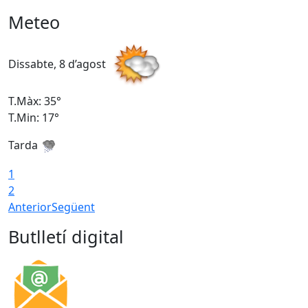
Meteo
Dissabte, 8 d’agost
D
T.Màx: 35°
T
T.Min: 17°
T
Tarda
T
1
2
Anterior
Següent
Butlletí digital