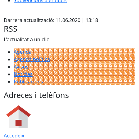
Subvencions a entitats
Facebook
X
Darrera actualització: 11.06.2020 | 13:18
RSS
L'actualitat a un clic
Agenda
Agenda política
Avisos
Notícies
Publicacions
Adreces i telèfons
Accedeix