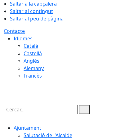
Saltar a la capçalera
Saltar al contingut
Saltar al peu de pàgina
Contacte
Idiomes
Català
Castellà
Anglès
Alemany
Francès
08.08.2026 | 11:06
Cercar:
Ajuntament
Salutació de l'Alcalde