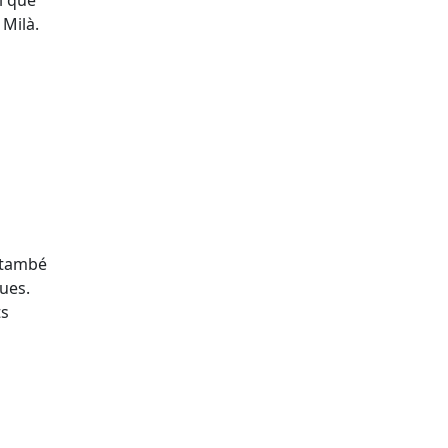
l que
 Milà.
i també
ues.
ts