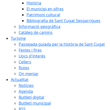
Història
El municipi en xifres
Patrimoni cultural
Bibliografia de Sant Cugat Sesgarrigues
Informació geogràfica
Catàleg de camins
Turisme
Passejada guiada per la història de Sant Cugat
Festes i fires
Llocs d'interès
Cellers
Rutes
On menjar
Actualitat
Notícies
Agenda
Butlletí digital
Butlletí municipal
RSS