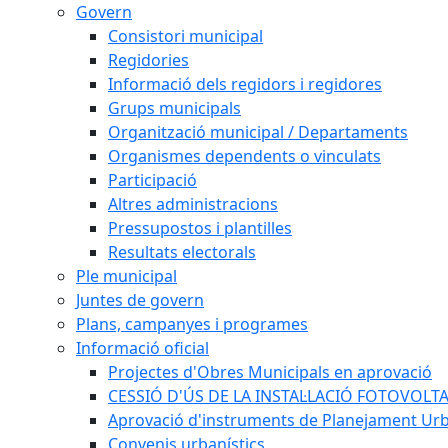
Govern
Consistori municipal
Regidories
Informació dels regidors i regidores
Grups municipals
Organització municipal / Departaments
Organismes dependents o vinculats
Participació
Altres administracions
Pressupostos i plantilles
Resultats electorals
Ple municipal
Juntes de govern
Plans, campanyes i programes
Informació oficial
Projectes d'Obres Municipals en aprovació
CESSIÓ D'ÚS DE LA INSTAL·LACIÓ FOTOVOLT
Aprovació d'instruments de Planejament Urb
Convenis urbanístics