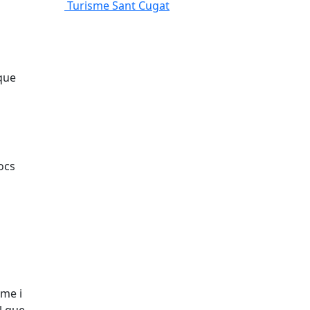
Turisme Sant Cugat
 que
ocs
rme i