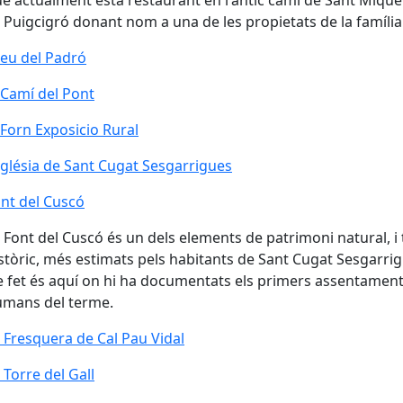
e actualment està restaurant en l'antic camí de Sant Mique
 Puigcigró donant nom a una de les propietats de la família
eu del Padró
 Camí del Pont
 Camí del Pont
 Forn Exposicio Rural
 Forn Exposicio Rural
glésia de Sant Cugat Sesgarrigues
glésia de Sant Cugat Sesgarrigues
nt del Cuscó
nt del Cuscó
 Font del Cuscó és un dels elements de patrimoni natural, 
stòric, més estimats pels habitants de Sant Cugat Sesgarrig
 fet és aquí on hi ha documentats els primers assentamen
mans del terme.
 Fresquera de Cal Pau Vidal
 Fresquera de Cal Pau Vidal
 Torre del Gall
 Torre del Gall