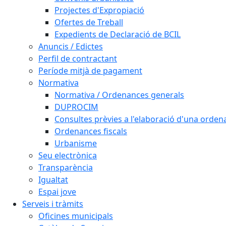
Projectes d'Expropiació
Ofertes de Treball
Expedients de Declaració de BCIL
Anuncis / Edictes
Perfil de contractant
Període mitjà de pagament
Normativa
Normativa / Ordenances generals
DUPROCIM
Consultes prèvies a l'elaboració d'una orde
Ordenances fiscals
Urbanisme
Seu electrònica
Transparència
Igualtat
Espai jove
Serveis i tràmits
Oficines municipals