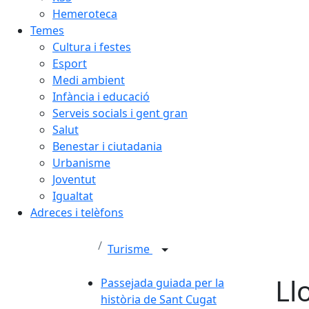
Hemeroteca
Temes
Cultura i festes
Esport
Medi ambient
Infància i educació
Serveis socials i gent gran
Salut
Benestar i ciutadania
Urbanisme
Joventut
Igualtat
Adreces i telèfons
Turisme
Ll
Passejada guiada per la
història de Sant Cugat