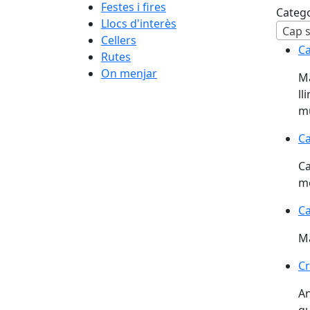
Festes i fires
Categ
Llocs d'interès
Cellers
Ca
Ca
Rutes
On menjar
Ma
ll
mu
Ca
C
Ca
me
Ca
Ca
Ma
Cr
Cr
An