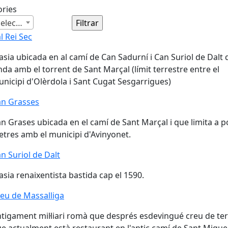
ories
Cap selecció
l Rei Sec
l Rei Sec
sia ubicada en al camí de Can Sadurní i Can Suriol de Dalt
inda amb el torrent de Sant Marçal (límit terrestre entre el
nicipi d'Olèrdola i Sant Cugat Sesgarrigues)
n Grasses
an Grasses
n Grases ubicada en el camí de Sant Marçal i que limita a p
tres amb el municipi d'Avinyonet.
n Suriol de Dalt
n Suriol de Dalt
sia renaixentista bastida cap el 1590.
eu de Massalliga
eu de Massalliga
tigament mil·liari romà que després esdevingué creu de te