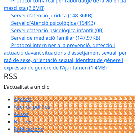
Protocol comarcal per l'abordatge de la violència
masclista
(2.6MB)
Servei d'atenció jurídica
(148.36KB)
Servei d'Atenció psicològica
(154KB)
Servei d'atenció psicològica infantil
(0B)
Servei de mediació familiar
(147.97KB)
Protocol intern per a la prevenció, detecció i
actuació davant situacions d'assetjament sexual, per
raó de sexe, orientació sexual, identitat de gènere i
expressió de gènere de l'Ajuntamen
(1.4MB)
RSS
L'actualitat a un clic
Agenda
Agenda política
Avisos
Notícies
Publicacions