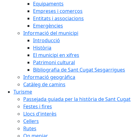
Equipaments
Empreses i comerços
Entitats i associacions
Emergències
Informació del municipi
Introducció
Història
El municipi en xifres
Patrimoni cultural
Bibliografia de Sant Cugat Sesgarrigues
Informació geogràfica
Catàleg de camins
Turisme
Passejada guiada per la història de Sant Cugat
Festes i fires
Llocs d'interès
Cellers
Rutes
On menjar