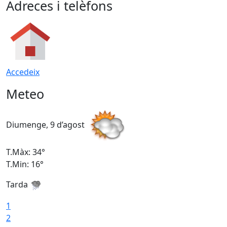
Adreces i telèfons
Accedeix
Meteo
Diumenge, 9 d’agost
D
T.Màx: 34°
T
T.Min: 16°
T
Tarda
T
1
2