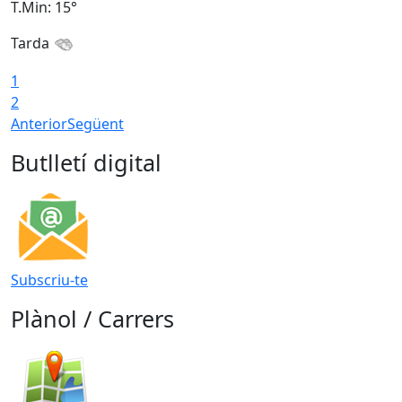
T.Min: 15°
T
Tarda
T
1
2
Anterior
Següent
Butlletí digital
Subscriu-te
Plànol / Carrers