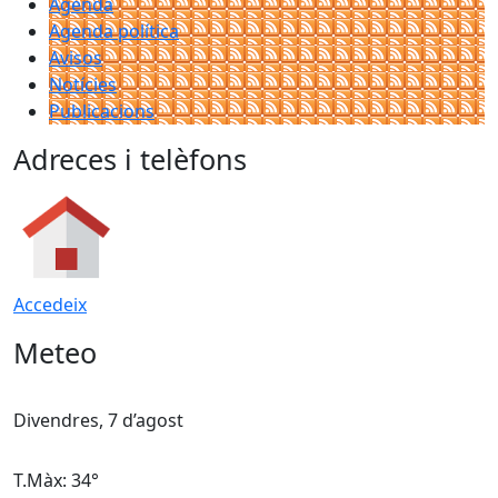
Agenda
Agenda política
Avisos
Notícies
Publicacions
Adreces i telèfons
Accedeix
Meteo
Divendres, 7 d’agost
D
T.Màx: 34°
T