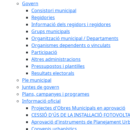
Govern
Consistori municipal
Regidories
Informació dels regidors i regidores
Grups municipals
Organització municipal / Departaments
Organismes dependents o vinculats
Participació
Altres administracions
Pressupostos i plantilles
Resultats electorals
Ple municipal
Juntes de govern
Plans, campanyes i programes
Informació oficial
Projectes d'Obres Municipals en aprovació
CESSIÓ D'ÚS DE LA INSTAL·LACIÓ FOTOVOLT
Aprovació d'instruments de Planejament Urb
Convenis urbanístics