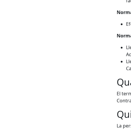
fa
Norma
Ef
Norma
Ll
Ad
Ll
Ca
Qua
El ter
Contra
Qui
La per