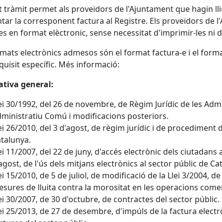
 tràmit permet als proveïdors de l'Ajuntament que hagin ll
tar la corresponent factura al Registre. Els proveïdors de 
es en format elèctronic, sense necessitat d'imprimir-les ni d
rmats electrònics admesos són el format factura-e i el forma
quisit específic. Més informació:
tiva general:
ei 30/1992, del 26 de novembre, de Règim Jurídic de les Adm
ministratiu Comú i modificacions posteriors.
ei 26/2010, del 3 d'agost, de règim jurídic i de procediment
talunya.
ei 11/2007, del 22 de juny, d'accés electrònic dels ciutadans a
agost, de l'ús dels mitjans electrònics al sector públic de Ca
ei 15/2010, de 5 de juliol, de modificació de la Llei 3/2004, 
sures de lluita contra la morositat en les operacions comer
ei 30/2007, de 30 d'octubre, de contractes del sector públic.
ei 25/2013, de 27 de desembre, d'impúls de la factura electr