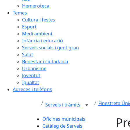
Hemeroteca
Temes
Cultura i festes
Esport
Medi ambient
Infància i educació
Serveis socials i gent gran
Salut
Benestar i ciutadania
Urbanisme
Joventut
Igualtat
Adreces i telèfons
Finestreta Úni
Serveis i tràmits
Pr
Oficines municipals
Catàleg de Serveis