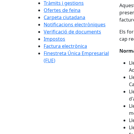
Tràmits i gestions
Aquest
Ofertes de feina
presen
Carpeta ciutadana
factur
Notificacions electròniques
Verificació de documents
Els fo
Impostos
cap re
Factura electrònica
Norma
Finestreta Única Empresarial
(FUE)
Ll
Ad
Ll
Ca
Ll
d'
Ll
me
Ll
Ll