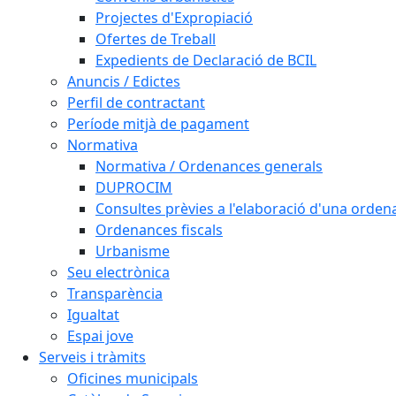
Projectes d'Expropiació
Ofertes de Treball
Expedients de Declaració de BCIL
Anuncis / Edictes
Perfil de contractant
Període mitjà de pagament
Normativa
Normativa / Ordenances generals
DUPROCIM
Consultes prèvies a l'elaboració d'una orde
Ordenances fiscals
Urbanisme
Seu electrònica
Transparència
Igualtat
Espai jove
Serveis i tràmits
Oficines municipals