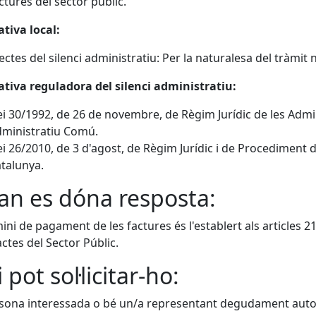
ctures del sector públic.
tiva local:
ectes del silenci administratiu: Per la naturalesa del tràmit
tiva reguladora del silenci administratiu:
ei 30/1992, de 26 de novembre, de Règim Jurídic de les Adm
ministratiu Comú.
ei 26/2010, de 3 d'agost, de Règim Jurídic i de Procediment
talunya.
n es dóna resposta:
mini de pagament de les factures és l'establert als articles 216
ctes del Sector Públic.
 pot sol·licitar-ho:
sona interessada o bé un/a representant degudament autori