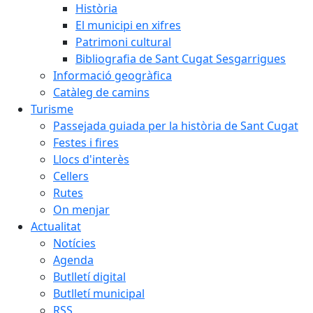
Història
El municipi en xifres
Patrimoni cultural
Bibliografia de Sant Cugat Sesgarrigues
Informació geogràfica
Catàleg de camins
Turisme
Passejada guiada per la història de Sant Cugat
Festes i fires
Llocs d'interès
Cellers
Rutes
On menjar
Actualitat
Notícies
Agenda
Butlletí digital
Butlletí municipal
RSS