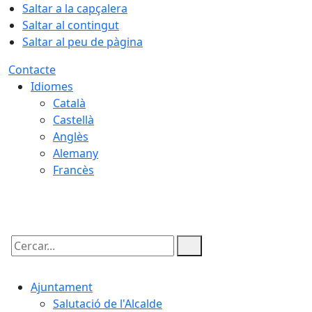
Saltar a la capçalera
Saltar al contingut
Saltar al peu de pàgina
Contacte
Idiomes
Català
Castellà
Anglès
Alemany
Francès
06.08.2026 | 14:49
Cercar:
Ajuntament
Salutació de l'Alcalde