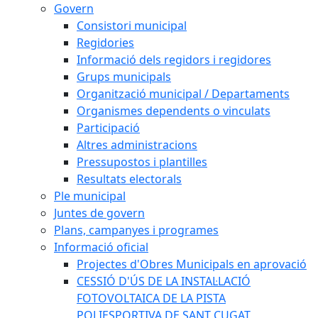
Govern
Consistori municipal
Regidories
Informació dels regidors i regidores
Grups municipals
Organització municipal / Departaments
Organismes dependents o vinculats
Participació
Altres administracions
Pressupostos i plantilles
Resultats electorals
Ple municipal
Juntes de govern
Plans, campanyes i programes
Informació oficial
Projectes d'Obres Municipals en aprovació
CESSIÓ D'ÚS DE LA INSTAL·LACIÓ
FOTOVOLTAICA DE LA PISTA
POLIESPORTIVA DE SANT CUGAT