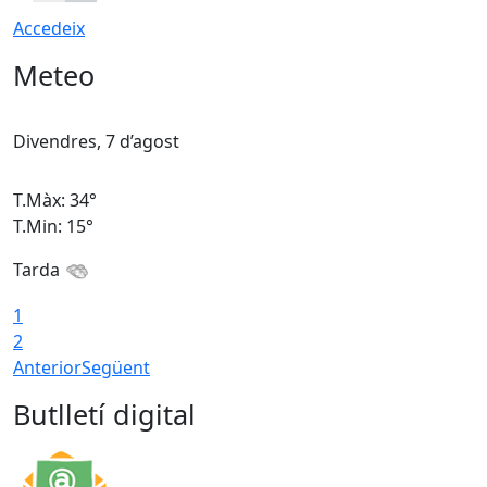
Accedeix
Meteo
Divendres, 7 d’agost
D
T.Màx: 34°
T
T.Min: 15°
T
Tarda
T
1
2
Anterior
Següent
Butlletí digital