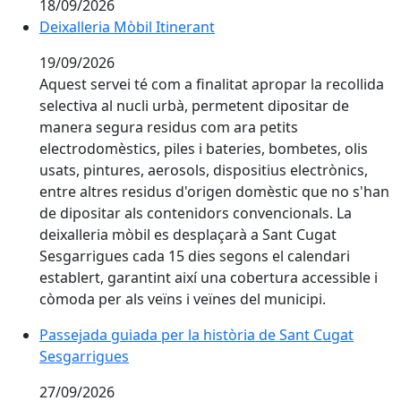
18/09/2026
Deixalleria Mòbil Itinerant
19/09/2026
Aquest servei té com a finalitat apropar la recollida
selectiva al nucli urbà, permetent dipositar de
manera segura residus com ara petits
electrodomèstics, piles i bateries, bombetes, olis
usats, pintures, aerosols, dispositius electrònics,
entre altres residus d'origen domèstic que no s'han
de dipositar als contenidors convencionals. La
deixalleria mòbil es desplaçarà a Sant Cugat
Sesgarrigues cada 15 dies segons el calendari
establert, garantint així una cobertura accessible i
còmoda per als veïns i veïnes del municipi.
Passejada guiada per la història de Sant Cugat Sesga
Passejada guiada per la història de Sant Cugat
Sesgarrigues
27/09/2026