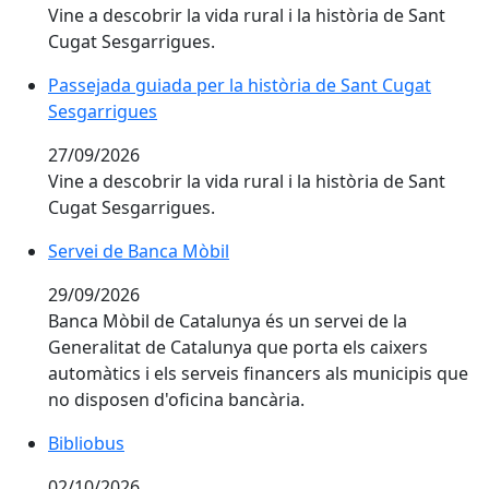
Vine a descobrir la vida rural i la història de Sant
Cugat Sesgarrigues.
Passejada guiada per la història de Sant Cugat Sesga
Passejada guiada per la història de Sant Cugat
Sesgarrigues
27/09/2026
Vine a descobrir la vida rural i la història de Sant
Cugat Sesgarrigues.
Servei de Banca Mòbil
29/09/2026
Banca Mòbil de Catalunya és un servei de la
Generalitat de Catalunya que porta els caixers
automàtics i els serveis financers als municipis que
no disposen d'oficina bancària.
Bibliobus
02/10/2026