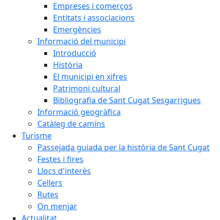
Empreses i comerços
Entitats i associacions
Emergències
Informació del municipi
Introducció
Història
El municipi en xifres
Patrimoni cultural
Bibliografia de Sant Cugat Sesgarrigues
Informació geogràfica
Catàleg de camins
Turisme
Passejada guiada per la història de Sant Cugat
Festes i fires
Llocs d'interès
Cellers
Rutes
On menjar
Actualitat