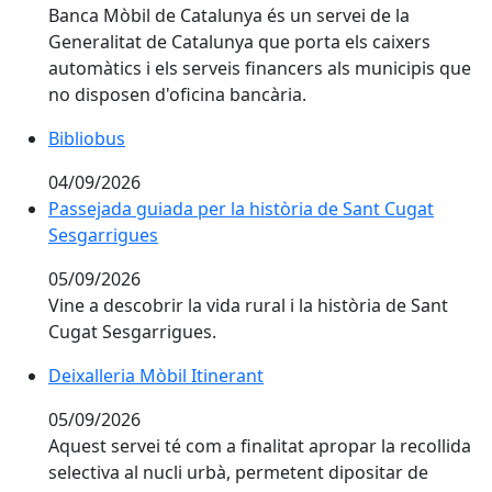
Banca Mòbil de Catalunya és un servei de la
Generalitat de Catalunya que porta els caixers
automàtics i els serveis financers als municipis que
no disposen d'oficina bancària.
Bibliobus
04/09/2026
Passejada guiada per la història de Sant Cugat Sesga
Passejada guiada per la història de Sant Cugat
Sesgarrigues
05/09/2026
Vine a descobrir la vida rural i la història de Sant
Cugat Sesgarrigues.
Deixalleria Mòbil Itinerant
05/09/2026
Aquest servei té com a finalitat apropar la recollida
selectiva al nucli urbà, permetent dipositar de