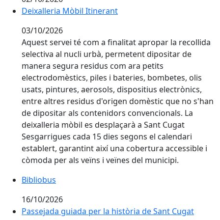
Deixalleria Mòbil Itinerant
03/10/2026
Aquest servei té com a finalitat apropar la recollida
selectiva al nucli urbà, permetent dipositar de
manera segura residus com ara petits
electrodomèstics, piles i bateries, bombetes, olis
usats, pintures, aerosols, dispositius electrònics,
entre altres residus d'origen domèstic que no s'han
de dipositar als contenidors convencionals. La
deixalleria mòbil es desplaçarà a Sant Cugat
Sesgarrigues cada 15 dies segons el calendari
establert, garantint així una cobertura accessible i
còmoda per als veïns i veïnes del municipi.
Bibliobus
16/10/2026
Passejada guiada per la història de Sant Cugat Sesga
Passejada guiada per la història de Sant Cugat