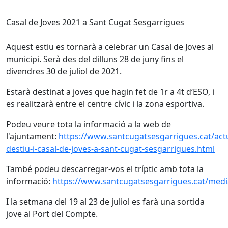
Casal de Joves 2021 a Sant Cugat Sesgarrigues
Aquest estiu es tornarà a celebrar un Casal de Joves al
municipi. Serà des del dilluns 28 de juny fins el
divendres 30 de juliol de 2021.
Estarà destinat a joves que hagin fet de 1r a 4t d‘ESO, i
es realitzarà entre el centre cívic i la zona esportiva.
Podeu veure tota la informació a la web de
l'ajuntament:
https://www.santcugatsesgarrigues.cat/actua
destiu-i-casal-de-joves-a-sant-cugat-sesgarrigues.html
També podeu descarregar-vos el tríptic amb tota la
informació:
https://www.santcugatsesgarrigues.cat/media
I la setmana del 19 al 23 de juliol es farà una sortida
jove al Port del Compte.