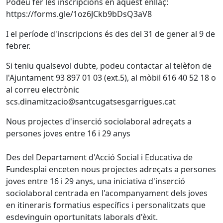
Podeu fer les inscripcions en aquest enllaç:
https://forms.gle/1oz6JCkb9bDsQ3aV8
I el període d'inscripcions és des del 31 de gener al 9 de
febrer.
Si teniu qualsevol dubte, podeu contactar al telèfon de
l'Ajuntament 93 897 01 03 (ext.5), al mòbil 616 40 52 18 o
al correu electrònic
scs.dinamitzacio@santcugatsesgarrigues.cat
Nous projectes d'inserció sociolaboral adreçats a
persones joves entre 16 i 29 anys
Des del Departament d'Acció Social i Educativa de
Fundesplai enceten nous projectes adreçats a persones
joves entre 16 i 29 anys, una iniciativa d'inserció
sociolaboral centrada en l'acompanyament dels joves
en itineraris formatius específics i personalitzats que
esdevinguin oportunitats laborals d'èxit.