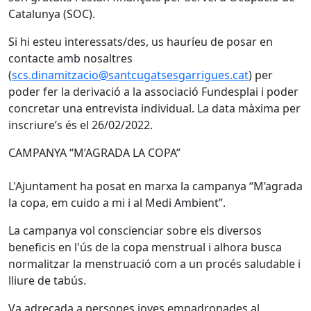
Catalunya (SOC).
Si hi esteu interessats/des, us hauríeu de posar en
contacte amb nosaltres
(
scs.dinamitzacio@santcugatsesgarrigues.cat
) per
poder fer la derivació a la associació Fundesplai i poder
concretar una entrevista individual. La data màxima per
inscriure’s és el 26/02/2022.
CAMPANYA “M’AGRADA LA COPA”
L'Ajuntament ha posat en marxa la campanya “M’agrada
la copa, em cuido a mi i al Medi Ambient”.
La campanya vol conscienciar sobre els diversos
beneficis en l'ús de la copa menstrual i alhora busca
normalitzar la menstruació com a un procés saludable i
lliure de tabús.
Va adreçada a persones joves empadronades al