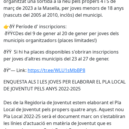
organitzat una sortida a la neu pels propers 4 i 5 de
març de 2023 a la Masella, per joves menors de 18 anys
(nascuts del 2005 al 2010, inclòs) del municipi.
👉ðŸ Període d' inscripcions:
ðŸŸ¢Des del 9 de gener al 20 de gener per joves dels
municipis organitzadors (places limitades!)
ðŸŸ Si hi ha places disponibles s'obriran inscripcions
per joves d'altres municipis del 23 al 27 de gener.
ðŸ”— Link:
https://tr.ee/WLU1sMbBP8
ENQUESTA ALS I LES JOVES PER ELABORAR EL PLA LOCAL
DE JOVENTUT PELS ANYS 2022-2025
Des de la Regidoria de Joventut estem elaborant el Pla
Local de Joventut pels propers quatre anys. Aquest nou
Pla Local 2022-25 serà el document marc on s'establiran
les línies d'actuació en matèria de Joventut que es