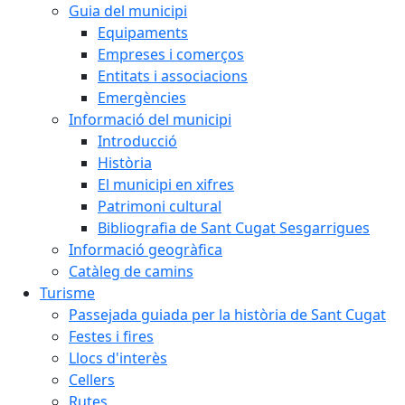
Guia del municipi
Equipaments
Empreses i comerços
Entitats i associacions
Emergències
Informació del municipi
Introducció
Història
El municipi en xifres
Patrimoni cultural
Bibliografia de Sant Cugat Sesgarrigues
Informació geogràfica
Catàleg de camins
Turisme
Passejada guiada per la història de Sant Cugat
Festes i fires
Llocs d'interès
Cellers
Rutes