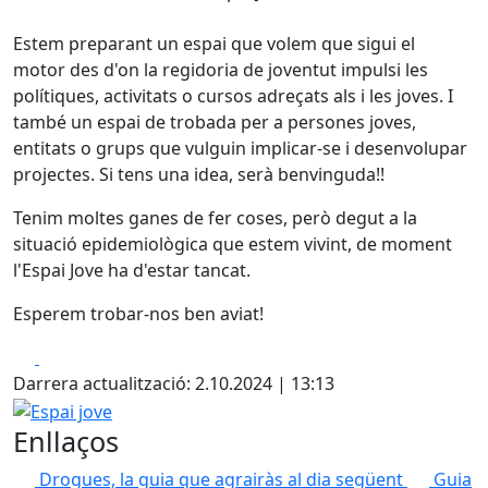
Estem preparant un espai que volem que sigui el
motor des d'on la regidoria de joventut impulsi les
polítiques, activitats o cursos adreçats als i les joves. I
també un espai de trobada per a persones joves,
entitats o grups que vulguin implicar-se i desenvolupar
projectes. Si tens una idea, serà benvinguda!!
Tenim moltes ganes de fer coses, però degut a la
situació epidemiològica que estem vivint, de moment
l'Espai Jove ha d'estar tancat.
Esperem trobar-nos ben aviat!
Facebook
X
Darrera actualització: 2.10.2024 | 13:13
Espai jove
Enllaços
Drogues, la guia que agrairàs al dia següent
Guia