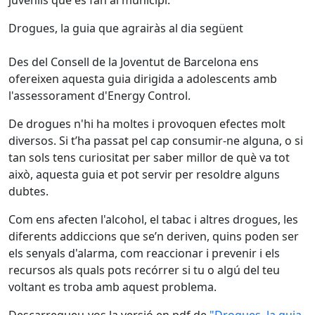
juvenils que es fan al municipi.
Drogues, la guia que agrairàs al dia següent
Des del Consell de la Joventut de Barcelona ens
ofereixen aquesta guia dirigida a adolescents amb
l'assessorament d'Energy Control.
De drogues n'hi ha moltes i provoquen efectes molt
diversos. Si t’ha passat pel cap consumir-ne alguna, o si
tan sols tens curiositat per saber millor de què va tot
això, aquesta guia et pot servir per resoldre alguns
dubtes.
Com ens afecten l'alcohol, el tabac i altres drogues, les
diferents addiccions que se’n deriven, quins poden ser
els senyals d'alarma, com reaccionar i prevenir i els
recursos als quals pots recórrer si tu o algú del teu
voltant es troba amb aquest problema.