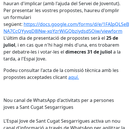
hauran d'implicar (amb l'ajuda del Servei de Joventut).
Per presentar les vostres propostes, haureu d'omplir
un formulari
següent:
https://docs.google.com/forms/d/e/1FAIpQLSe
NA7CcQYyvqD8lNw-xoYzrWiGQbziydsd5Oiw/viewform
L'últim dia de presentació de propostes serà el
25 de
juliol
, i en cas que n'hi hagi més d'una, ens trobarem
per debatre-les i votar-les el
dimecres 31 de juliol
a la
tarda, a l'Espai Jove.
Podeu consultar l'acta de la comissió tècnica amb les
propostes acceptades clicant
aquí.
Nou canal de WhatsApp d'activitats per a persones
joves a Sant Cugat Sesgarrigues
L'Espai Jove de Sant Cugat Sesgarrigues activa un nou
canal d'informació a través de WhatsApp per agilitzar la