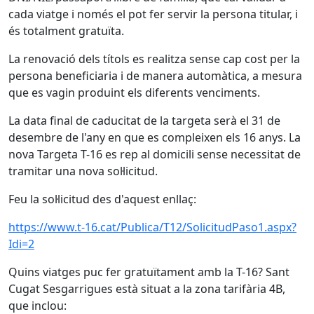
cada viatge i només el pot fer servir la persona titular, i
és totalment gratuïta.
La renovació dels títols es realitza sense cap cost per la
persona beneficiaria i de manera automàtica, a mesura
que es vagin produint els diferents venciments.
La data final de caducitat de la targeta serà el 31 de
desembre de l'any en que es compleixen els 16 anys. La
nova Targeta T-16 es rep al domicili sense necessitat de
tramitar una nova sol·licitud.
Feu la sol·licitud des d'aquest enllaç:
https://www.t-16.cat/Publica/T12/SolicitudPaso1.aspx?
Idi=2
Quins viatges puc fer gratuïtament amb la T-16? Sant
Cugat Sesgarrigues està situat a la zona tarifària 4B,
que inclou: