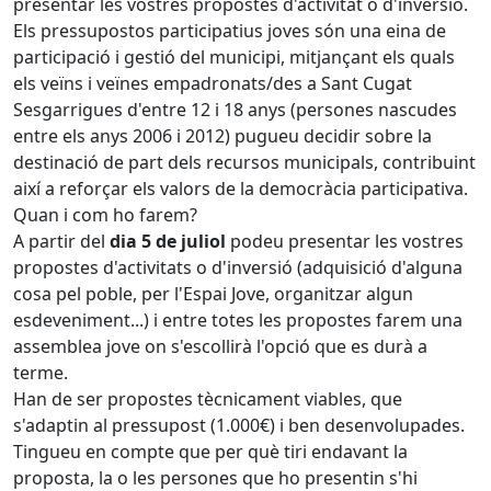
presentar les vostres propostes d'activitat o d'inversió.
Els pressupostos participatius joves són una eina de
participació i gestió del municipi, mitjançant els quals
els veïns i veïnes empadronats/des a Sant Cugat
Sesgarrigues d'entre 12 i 18 anys (persones nascudes
entre els anys 2006 i 2012) pugueu decidir sobre la
destinació de part dels recursos municipals, contribuint
així a reforçar els valors de la democràcia participativa.
Quan i com ho farem?
A partir del
dia 5 de juliol
podeu presentar les vostres
propostes d'activitats o d'inversió (adquisició d'alguna
cosa pel poble, per l'Espai Jove, organitzar algun
esdeveniment...) i entre totes les propostes farem una
assemblea jove on s'escollirà l'opció que es durà a
terme.
Han de ser propostes tècnicament viables, que
s'adaptin al pressupost (1.000€) i ben desenvolupades.
Tingueu en compte que per què tiri endavant la
proposta, la o les persones que ho presentin s'hi